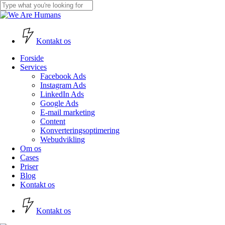
Skip
to
Close
main
Search
content
Kontakt os
Menu
Forside
Services
Facebook Ads
Instagram Ads
LinkedIn Ads
Google Ads
E-mail marketing
Content
Konverteringsoptimering
Webudvikling
Om os
Cases
Priser
Blog
Kontakt os
K
o
n
t
a
k
t
o
s