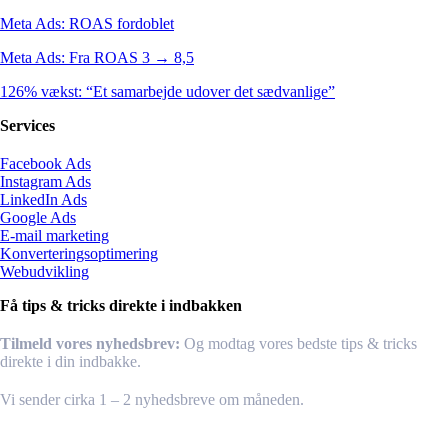
Meta Ads: ROAS fordoblet
Meta Ads: Fra ROAS 3 → 8,5
126% vækst: “Et samarbejde udover det sædvanlige”
Services
Facebook Ads
Instagram Ads
LinkedIn Ads
Google Ads
E-mail marketing
Konverteringsoptimering
Webudvikling
Få tips & tricks direkte i indbakken
Tilmeld vores nyhedsbrev:
Og modtag vores bedste tips & tricks
direkte i din indbakke.
Vi sender cirka 1 – 2 nyhedsbreve om måneden.