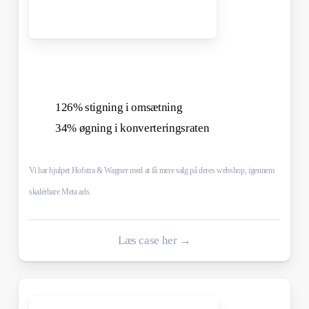
126% stigning i omsætning
34% øgning i konverteringsraten
Vi har hjulpet Hofstra & Wagner med at få mere salg på deres webshop, igennem
skalérbare Meta ads.
Læs case her →