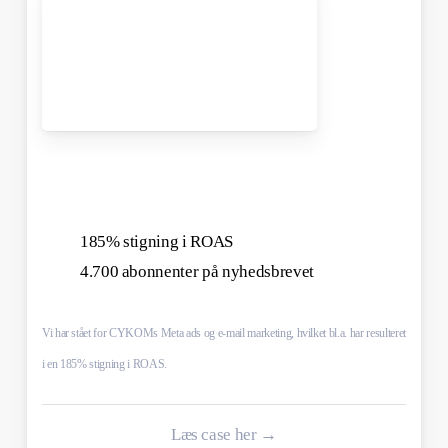
185% stigning i ROAS
4.700 abonnenter på nyhedsbrevet
Vi har stået for CYKOMs Meta ads og e-mail marketing, hvilket bl.a. har resulteret
i en 185% stigning i ROAS.
Læs case her →