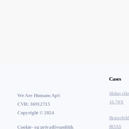
Cases
Sådan sikr
We Are Humans ApS
16.78X
CVR: 36912715
Copyright © 2024
Facebook
Brainchild
Sociale Medier: 10 fejl du bør undgå
ROAS
Cookie- og privatlivspolitik