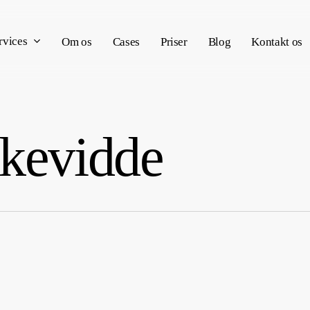
rvices
Om os
Cases
Priser
Blog
Kontakt os
kkevidde