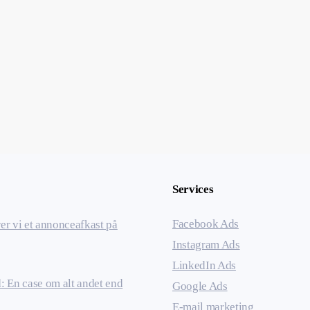
Services
Facebook Ads
er vi et annonceafkast på
Instagram Ads
LinkedIn Ads
: En case om alt andet end
Google Ads
E-mail marketing