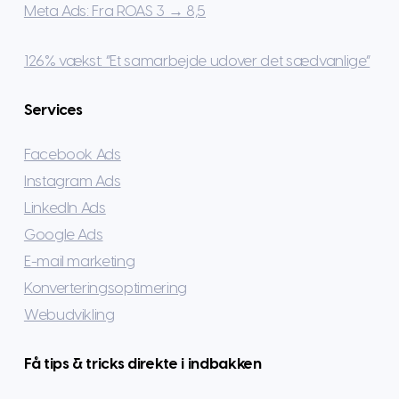
Meta Ads: Fra ROAS 3 → 8,5
126% vækst: “Et samarbejde udover det sædvanlige”
Services
Facebook Ads
Instagram Ads
LinkedIn Ads
Google Ads
E-mail marketing
Konverteringsoptimering
Webudvikling
Få tips & tricks direkte i indbakken