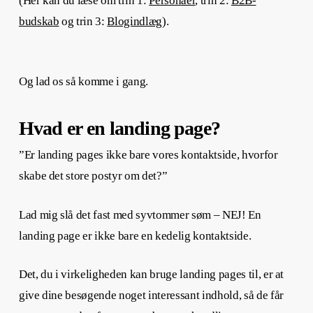
(Her kan du læse om trin 1:
Personaer
, trin 2:
B2B-
budskab
og trin 3:
Blogindlæg
).
Og lad os så komme i gang.
Hvad er en landing page?
”Er landing pages ikke bare vores kontaktside, hvorfor
skabe det store postyr om det?”
Lad mig slå det fast med syvtommer søm – NEJ! En
landing page er ikke bare en kedelig kontaktside.
Det, du i virkeligheden kan bruge landing pages til, er at
give dine besøgende noget interessant indhold, så de får