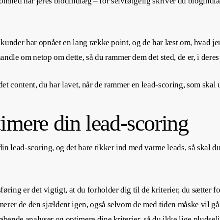
somhed har jeres blodindlæg – for selvfølgelig skriver du blogindlæ
ine kunder har opnået en lang række point, og de har læst om, hvad j
andle om netop om dette, så du rammer dem det sted, de er, i deres
 det content, du har lavet, når de rammer en lead-scoring, som skal
timere din lead-scoring
 din lead-scoring, og det bare tikker ind med varme leads, så skal d
ring er det vigtigt, at du forholder dig til de kriterier, du sætter f
imerer de den sjældent igen, også selvom de med tiden måske vil gå g
 løbende analyser og optimere dine kriterier, så du ikke lige pludse