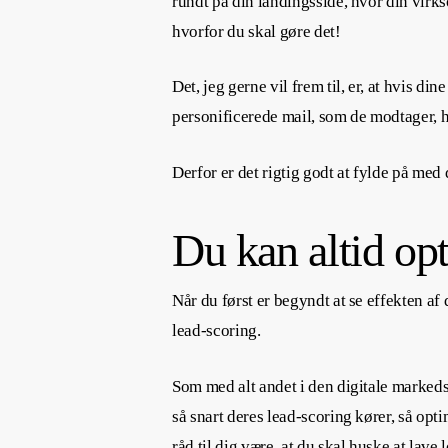
rundt på din landingsside, hvor din virk
hvorfor du skal gøre det!
Det, jeg gerne vil frem til, er, at hvis d
personificerede mail, som de modtager, h
Derfor er det rigtig godt at fylde på med
Du kan altid op
Når du først er begyndt at se effekten af
lead-scoring.
Som med alt andet i den digitale markedsfø
så snart deres lead-scoring kører, så opt
råd til dig være, at du skal huske at lave