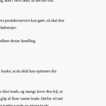
g, ikke? Hvis ikke, så læs her om,
eres produkt/service kan gøre, så skal den
 købsrejse.
 udløse denne handling.
u huske, at du altid kan optimere din
or dine leads, og mange laver den fejl, at
lip af flere varme leads. Derfor vil mit
lig træder vande og mister leads.