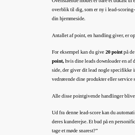
Ovenstående model er bare et udkast til 
overblik til dig, som er ny i lead-scorin
din hjemmeside.
Antallet af point, en handling giver, er op
For eksempel kan du give
20 point
på de 
point,
hvis dine leads downloader en af 
side, der giver dit lead nogle specifikk
vedrørende dine produkter eller service s
Alle disse pointgivende handlinger blive
Ud fra denne lead-score kan du automatis
deres kunderejse. Et bud på en personific
tage et møde snarest?”