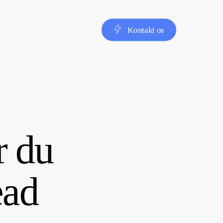
K
o
n
t
a
k
t
o
s
r du
ead