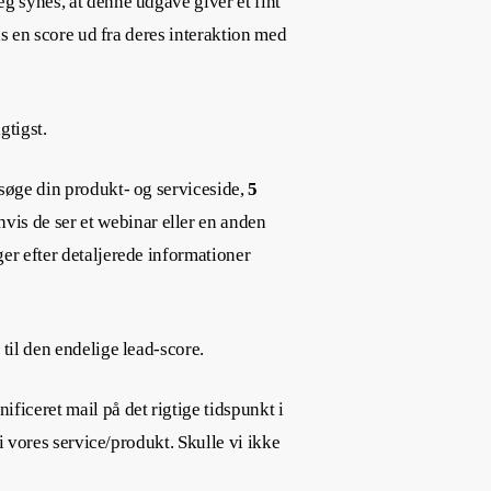
g synes, at denne udgave giver et fint
ds en score ud fra deres interaktion med
igtigst.
besøge din produkt- og serviceside,
5
hvis de ser et webinar eller en anden
ger efter detaljerede informationer
 til den endelige lead-score.
ficeret mail på det rigtige tidspunkt i
i vores service/produkt. Skulle vi ikke