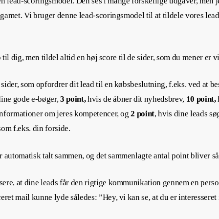
en lead-scoringsmodel. Den ses i mange forskellige udgaver, men je
g-gamet. Vi bruger denne lead-scoringsmodel til at tildele vores lea
 til dig, men tildel altid en høj score til de sider, som du mener er v
sider, som opfordrer dit lead til en købsbeslutning, f.eks. ved at 
dine gode e-bøger,
3 point,
hvis de åbner dit nyhedsbrev,
10 point,
e informationer om jeres kompetencer, og
2 point
, hvis dine leads sø
om f.eks. din forside.
r automatisk talt sammen, og det sammenlagte antal point bliver så
ere, at dine leads får den rigtige kommunikation gennem en personi
eret mail kunne lyde således: ”Hey, vi kan se, at du er interesseret 