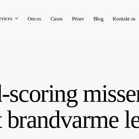
rvices
Om os
Cases
Priser
Blog
Kontakt os
-scoring misse
et brandvarme l