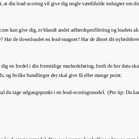
, at din lead-scoring vil give dig nogle værdifulde indsigter om d
core kan give dig, er blandt andet adfærdsprofilering og leadets a
? Har de downloadet en lead-magnet? Har de åbnet dit nyhedsbrev i
dig en fordel i din fremtidige markedsføring, fordi de her data ska
ds, og hvilke handlinger der skal give få eller mange point.
 skal du tage udgangspunkt i en lead-scoringsmodel. (Pro tip: Du k