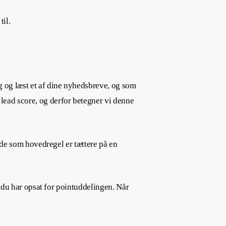
til.
g og læst et af dine nyhedsbreve, og som
lead score, og derfor betegner vi denne
i de som hovedregel er tættere på en
, du har opsat for pointuddelingen. Når