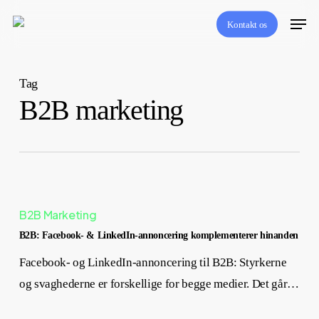
Skip
Menu
Kontakt os
to
main
content
Tag
B2B marketing
B2B Marketing
B2B: Facebook- & LinkedIn-annoncering komplementerer hinanden
Facebook- og LinkedIn-annoncering til B2B: Styrkerne
og svaghederne er forskellige for begge medier. Det går…