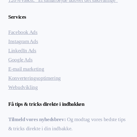
126% vækst: “Et samarbejde udover det sædvanlige”
Services
Facebook Ads
Instagram Ads
LinkedIn Ads
Google Ads
E-mail marketing
Konverteringsoptimering
Webudvikling
Få tips & tricks direkte i indbakken
Tilmeld vores nyhedsbrev:
Og modtag vores bedste tips
& tricks direkte i din indbakke.